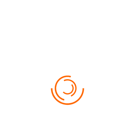
интересов и пожеланий своих активных клиентов,
предлагая достойный отдых по доступным ценам. Команда
профессионалов компании работает именно для Вас , мы
ценим и дорожим каждым нашим партнёром!
Отправляйте Ваших туристов в их самое лучшее
путешествие в жизни !
Открывайте новые горизонты c туроператором ХАМАХ.
Банковские реквизиты «XAMAX»SRL
MD – 2001, г.Кишинёв ,
ул. Алексея Щусева, 18, оф. 1
ф/к 1005600003920
IBAN — MD27EN000000222409602845
BC «ENERGBANK» SA
б/к ENEGMD22
Fax.: (+373 22) 23 42 94