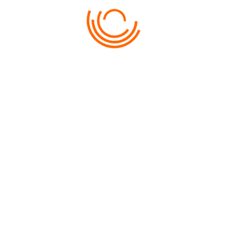
ABONARE LA NOUTĂȚI
✔
PENTRU TURIȘTI:
Condiții de achitare
Diplome și premii
PENTRU AGENȚII:
Începe cooperarea
Cabinet personal