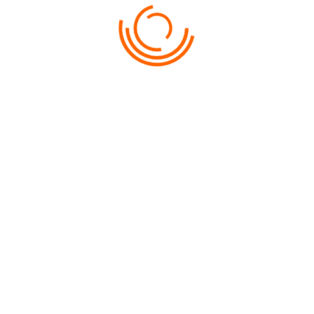
ABONARE LA NOUTĂȚI
✔
PENTRU TURIȘTI:
Condiții de achitare
Diplome și premii
PENTRU AGENȚII:
Începe cooperarea
Cabinet personal