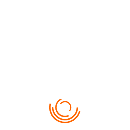
Cod BIC ENEGMD22
BANCA: B.C. ENERGBANK S.A.
sau
 BC’MOLDOVA-AGROINDBANK’S.A
COMPANIA: SC XAMAX SRL
IDNO: 1005600003920
COD IBAN: MD30AG000000002251372952
Cod BIC AGRNMD2X864
BANCA: BC’MOLDOVA-AGROINDBANK’S.A. suc.’Mihai Eminescu’
 la una din filialele bancilor:

Pentru conturile în MDL
 Energbank S.A.
COMPANIA: SC XAMAX SRL
IDNO: 1005600003920