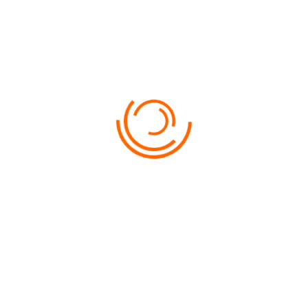
Insule admirabile și calmul feeric al marii
Florența- dinastia Medici epoca Renașterii