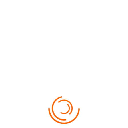
Cras ultricies ligula sed magna dictum porta. Cras ultricies lig
malesuada feugiat. Curabitur arcu erat, accumsan id imperdiet et
VIEW MORE
BEAUTIFUL TRAVEL COUNTRIES
0
25.01.2016
admin