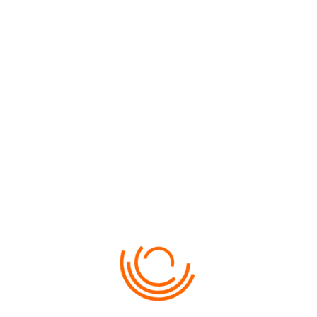
imentum augue. Praesent aliquam, nisl feugiat vehicula condimentum, j
psum dolor sit amet, consectetur adipiscing elit, sed do eiusmod tem
imentum augue. Praesent aliquam, nisl feugiat vehicula condimentum, j
met, consectetur adipiscing elit, sed do eiusmod tempor incididunt ut
um doloremque laudantium, totam rem aperiam, eaque ipsa quae ab illo