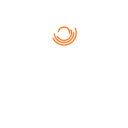
loc zborul );
 transferul aeroport- hotel- aeroport (in dependenta de turul
ales );
 transferul pe tot parcursul turului cu autocarul modern si
comfortabil cu WI-FI gratuit;
 cazarea in hotele de 3*– 4*;
 mesele comform programului selectat (BB / HB);
 toate excursiile sunt insotite de un ghid calificat vorbitor de
limba rusa.
IN COSTUL TURULUI NU SUNT INCLUSE:
 taxe la intrare in muzee, zone arheologice si la manastirea
Meteora;
 taxa locala care se achita contra cost pe loc;
 pranzul;
 bauturile la cina;
 tot ce nu este indicat in punctul “PRETUL TURULUI INCLUDE».